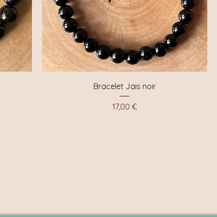
Aperçu rapide
Bracelet Jais noir
Prix
17,00 €