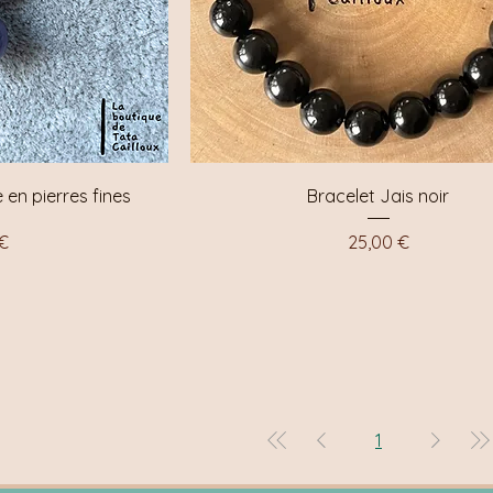
apide
Aperçu rapide
 en pierres fines
Bracelet Jais noir
Prix
 €
25,00 €
1