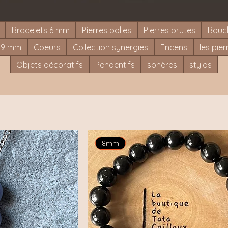
Bracelets 6 mm
Pierres polies
Pierres brutes
Boucl
s 9 mm
Coeurs
Collection synergies
Encens
les pie
Objets décoratifs
Pendentifs
sphères
stylos
8mm