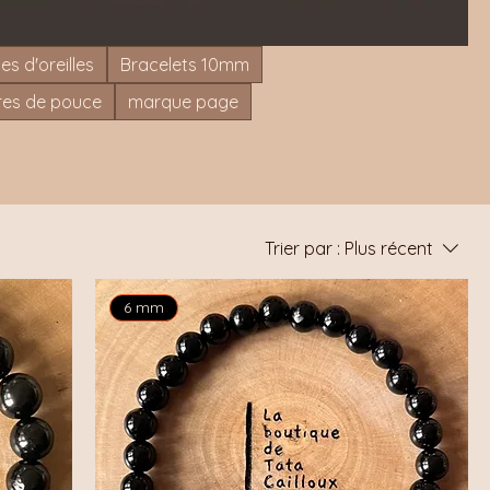
es d'oreilles
Bracelets 10mm
rres de pouce
marque page
Trier par :
Plus récent
6 mm