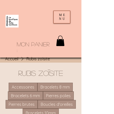
ME
NU
mon panier
:
Accueil
Rubis zoïsite
Rubis zoïsite
Accessoires
Bracelets 8 mm
Bracelets 6 mm
Pierres polies
Pierres brutes
Boucles d'oreilles
Bracelets 10mm