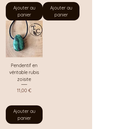
Ajouter au
Ajouter au
panier
panier
Pendentif en
véritable rubis
zoïsite
Prix
11,00 €
Ajouter au
panier