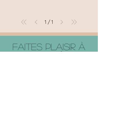
1
/
1
Faites plaisir à
coup sûr !
Offrir une carte cadeau
Petit mot pour la route :
Je laisse aller ce qui ne me sert plus, à l’image
de l’obsidienne.