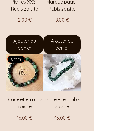
Pierres XXS :
Marque page :
Rubis zoïsite
Rubis zoïsite
Prix
Prix
2,00 €
8,00 €
Ajouter au
Ajouter au
panier
panier
8mm
Bracelet en rubis
Bracelet en rubis
zoïsite
zoïsite
Prix
Prix
16,00 €
45,00 €