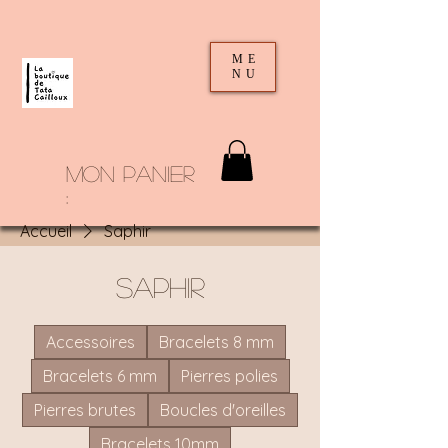
ME
NU
mon panier
:
Accueil
Saphir
Saphir
Accessoires
Bracelets 8 mm
Bracelets 6 mm
Pierres polies
Pierres brutes
Boucles d'oreilles
Bracelets 10mm