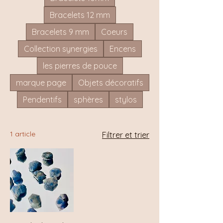
Bracelets 12 mm
Bracelets 9 mm
Coeurs
Collection synergies
Encens
les pierres de pouce
marque page
Objets décoratifs
Pendentifs
sphères
stylos
1 article
Filtrer et trier