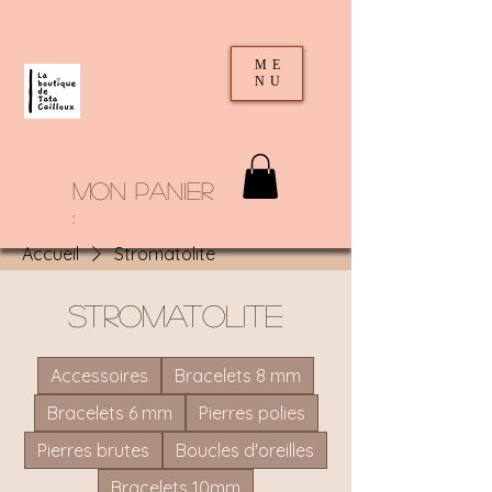
ME
NU
mon panier
:
Accueil
Stromatolite
Stromatolite
Accessoires
Bracelets 8 mm
Bracelets 6 mm
Pierres polies
Pierres brutes
Boucles d'oreilles
Bracelets 10mm