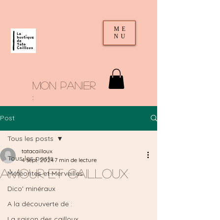
ME
NU
mon panier
:
Post
Tous les posts
tatacailloux
Tous les posts
4 sept. 2024
7 min de lecture
Amour et Cailloux
Météorites et Merveilles
Dico' minéraux
A la découverte de :
La saison des cailloux