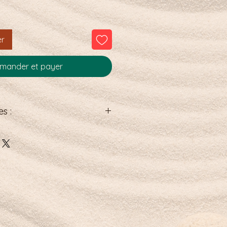
er
ander et payer
s :