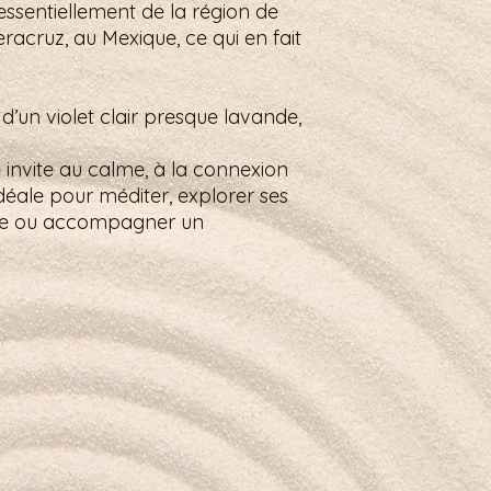
ssentiellement de la région de
eracruz, au Mexique, ce qui en fait
d’un violet clair presque lavande,
le invite au calme, à la connexion
 Idéale pour méditer, explorer ses
nce ou accompagner un
comme le jaspe rouge.
Légal & aide