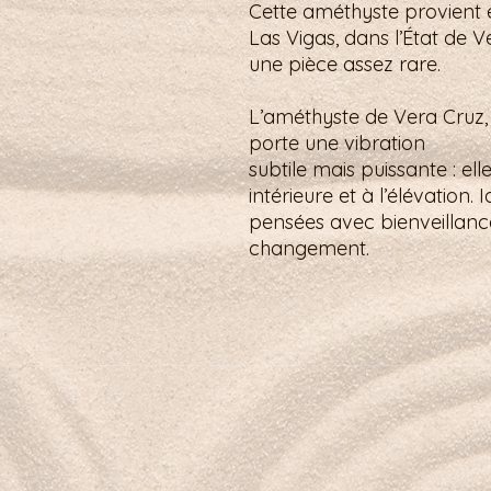
Cette améthyste provient e
Las Vigas, dans l’État de V
une pièce assez rare.
L’améthyste de Vera Cruz, 
porte une vibration
subtile mais puissante : el
intérieure et à l’élévation.
pensées avec bienveilla
changement.
Petit mot pour la route :
Je me reconnecte à la terre, solide 
Boutique
À propos