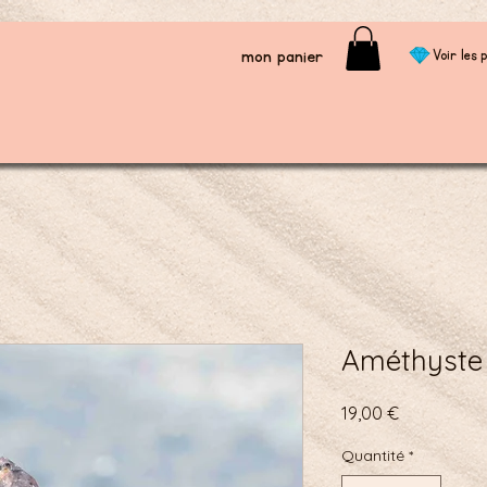
mon panier
Voir les p
Améthyste 
Prix
19,00 €
Quantité
*