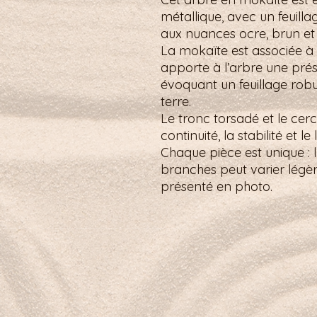
métallique, avec un feuill
aux nuances ocre, brun et
La mokaïte est associée à l’
apporte à l’arbre une prés
évoquant un feuillage robu
terre.
Le tronc torsadé et le cerc
continuité, la stabilité et le
Chaque pièce est unique : 
branches peut varier légè
présenté en photo.
Petit mot pour la route :
Je laisse aller ce qui ne me sert plus,
Boutique
À propos