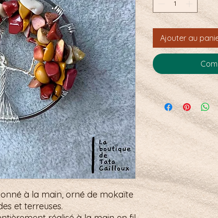
Ajouter au pani
Comm
onné à la main, orné de mokaïte
des et terreuses.
ntièrement réalisé à la main en fil