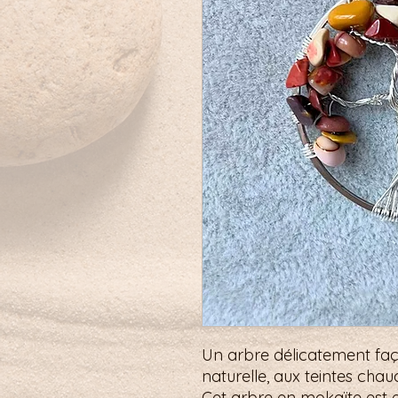
Un arbre délicatement faç
naturelle, aux teintes chau
Cet arbre en mokaïte est e