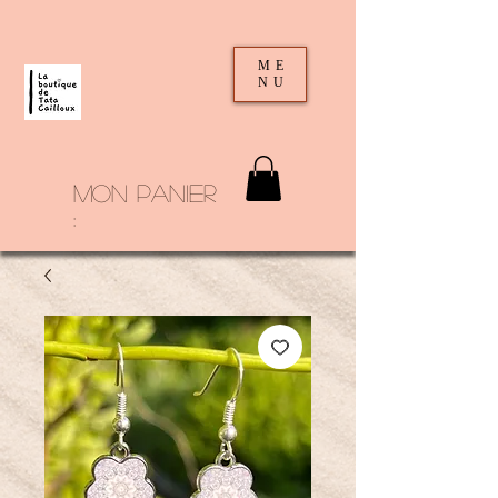
ME
NU
mon panier
: