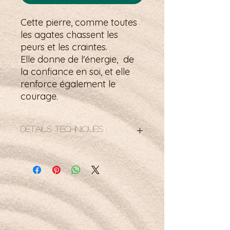
Cette pierre, comme toutes
les agates chassent les
peurs et les craintes.
Elle donne de l'énergie, de
la confiance en soi, et elle
renforce également le
courage.
Détails techniques :
Les crochets sont en gold filled (ou
or laminé). Le gold filled est le
traitement d’un métal consistant à
appliquer par un procédé
mécanique, une couche d’alliage
d’or, dont le titrage varie. Le poids
d’alliage d’or correspond à 1/20 du
poids total du produit, soit environ