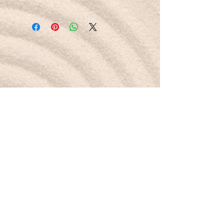
Bracelet élastiqué
18 cm soit 30 perles de 6mm
Petit mot pour la route :
Je me sens protégée et stable, portée par la
tourmaline noire.
Boutique
Nouveautés
Minéraux
Bijoux
Cartes-cadeaux
À propos
Mon histoire