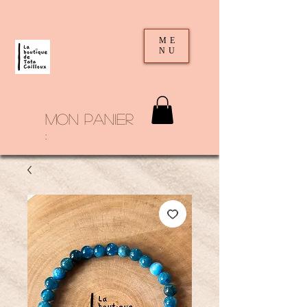
ME
NU
mon panier
: