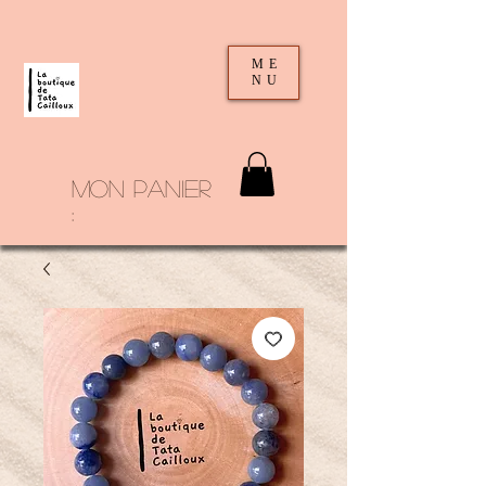
ME
NU
mon panier
: