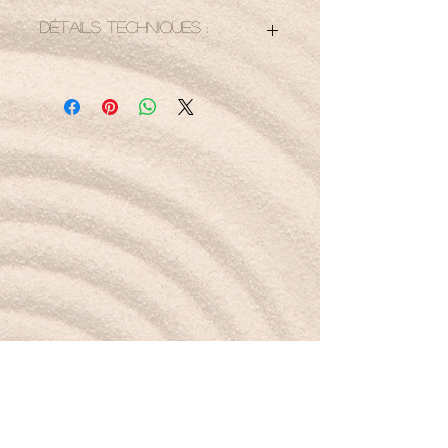
Détails techniques :
Bracelet élastiqué
8mm
17, 5 mm soit 22 perles
Petit mot pour la route :
Je me libère du stress, légère comme la
fluorite.
Boutique
Nouveautés
Minéraux
Bijoux
Cartes-cadeaux