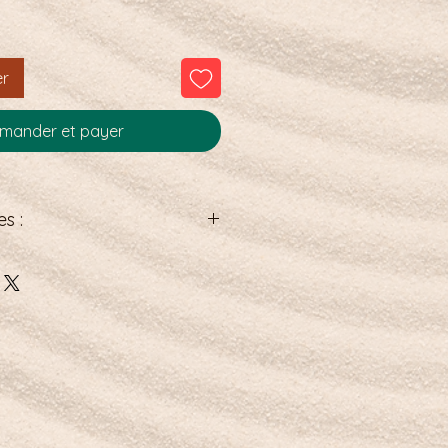
er
ander et payer
s :
es de 6mm