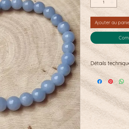
Ajouter au pani
Comm
Détails technique
Bracelet élastiqué
18 mm soit 30 perl