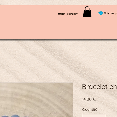
mon panier
Voir les p
Bracelet en
Prix
14,00 €
Quantité
*