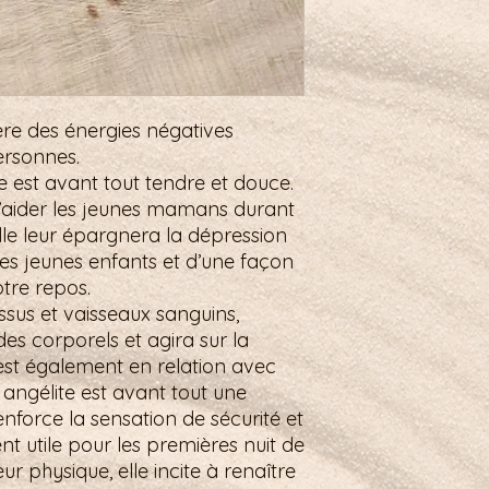
ère des énergies négatives
ersonnes.
ite est avant tout tendre et douce.
d’aider les jeunes mamans durant
elle leur épargnera la dépression
les jeunes enfants et d’une façon
otre repos.
issus et vaisseaux sanguins,
ides corporels et agira sur la
e est également en relation avec
 angélite est avant tout une
renforce la sensation de sécurité et
nt utile pour les premières nuit de
eur physique, elle incite à renaître