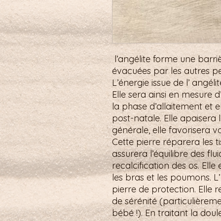
l’angélite forme une barri
évacuées par les autres p
L’énergie issue de l’ angél
Elle sera ainsi en mesure 
la phase d’allaitement et 
post-natale. Elle apaisera 
générale, elle favorisera v
Cette pierre réparera les t
assurera l’équilibre des flu
recalcification des os. Ell
les bras et les poumons. L’
pierre de protection. Elle 
de sérénité (particulièreme
bébé !). En traitant la doul