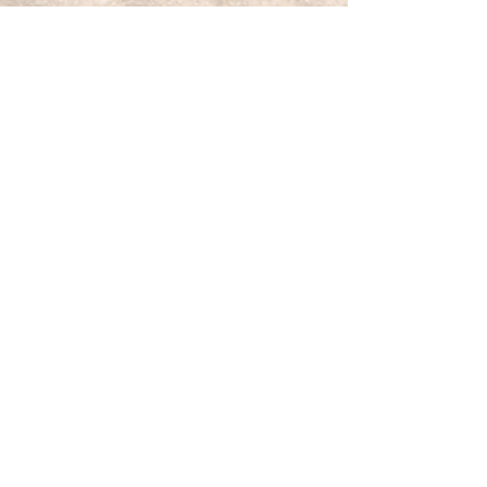
à la main et au crochet.
Chaque perle facettées (de 3mm) a
été enfilée et crochetée sur un fil de
nylon souple polyfilament très
résistant.
Le fermoir est en argent 925/1000.
Petit mot pour la route :
Je m’ancre doucement, à l’image de l’hématite.
Boutique
Nouveautés
Minéraux
Bijoux
Cartes-cadeaux
À propos
Mon histoire
Valeurs & sourcing
Contact