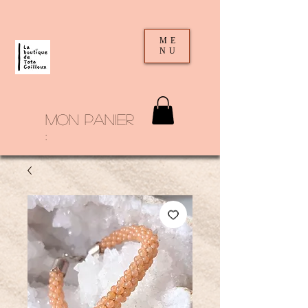
ME
NU
mon panier
: