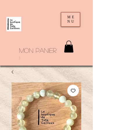
ME
NU
mon panier
: