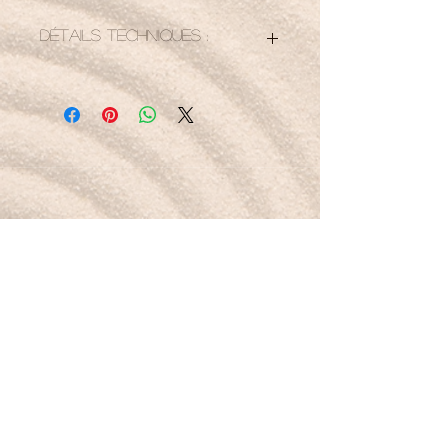
Détails techniques :
Bracelet élastiqué
8 mm
17, 5 mm soit 22 perles
Petit mot pour la route :
Je fais confiance au chemin, comme l’eau
sculpte la pierre.
Boutique
Nouveautés
Minéraux
Bijoux
Cartes-cadeaux