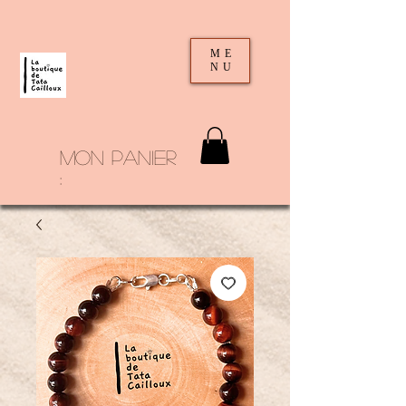
ME
NU
mon panier
: