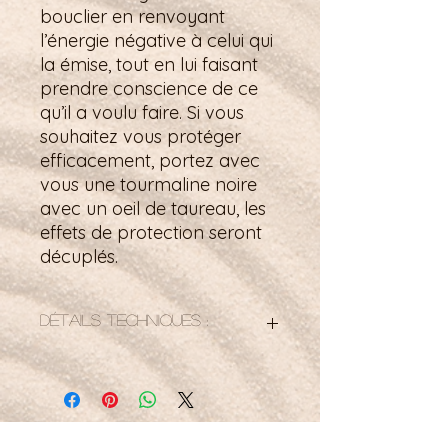
bouclier en renvoyant
l’énergie négative à celui qui
la émise, tout en lui faisant
prendre conscience de ce
qu’il a voulu faire. Si vous
souhaitez vous protéger
efficacement, portez avec
vous une tourmaline noire
avec un oeil de taureau, les
effets de protection seront
décuplés.
Détails techniques :
Bracelet fermoir en argent 925
perles de 6 mm
taille de poignet : 17,5cm
personnalisable