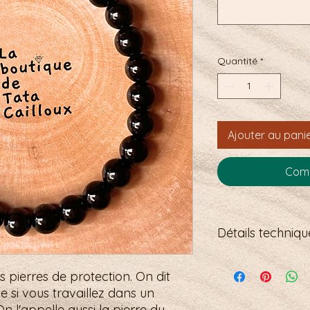
Quantité
*
Ajouter au pani
Comm
Détails technique
Bracelet fermoir en
es pierres de protection. On dit
perles de 6 mm
taille de poignet : 
de si vous travaillez dans un
l'appelle aussi la pierre du