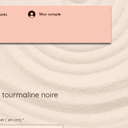
Mon compte
oints
 tourmaline noire
net ( en cm)
*