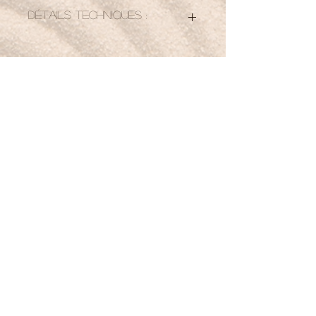
Détails techniques :
Bracelet élastiqué
taille de poignet : 17.5 cm soit 22
perles de 8 mm
Petit mot pour la route :
Je trouve l’équilibre entre douceur et
puissance, comme la lépidolite.
Boutique
Nouveautés
Minéraux
Bijoux
Cartes-cadeaux