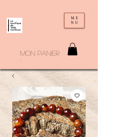
ME
NU
mon panier
: