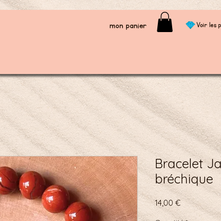
mon panier
Voir les p
Bracelet J
bréchique
Prix
14,00 €