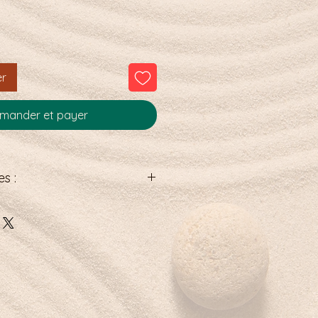
er
ander et payer
s :
les