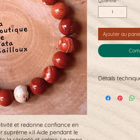
Quantité
*
Ajouter au pani
Comm
Détails technique
Bracelet élastiqué
8mm
17, 5 mm soit 22 per
tivité et redonne confiance en
ur suprême ».Il Aide pendant le
te la sérénité et calme. Le jaspe