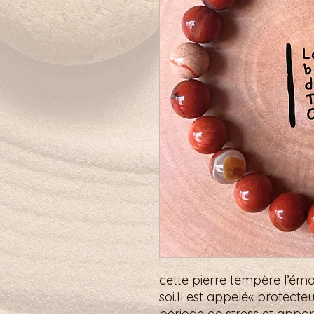
cette pierre tempère l’émo
soi.Il est appelé« protecte
période de stress et appor