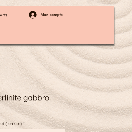
Mon compte
oints
rlinite gabbro
net ( en cm)
*