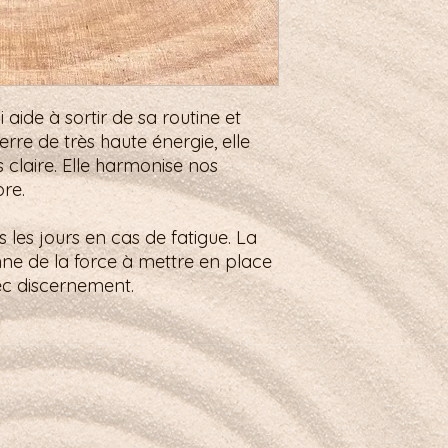
i aide à sortir de sa routine et
rre de très haute énergie, elle
 claire. Elle harmonise nos
bre.
s les jours en cas de fatigue. La
ne de la force à mettre en place
c discernement.
 l’énergie du quartz fumé.
Légal & aide