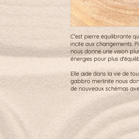
C'est pierre équilibrante qu
incite aux changements. Pie
nous donne une vision plus
énergies pour plus d'équili
Elle aide dans la vie de tou
gabbro merlinite nous don
de nouveaux schémas ave
Petit mot pour la route :
Je m’ouvre à la gratitude, guidée par
Boutique
À propos