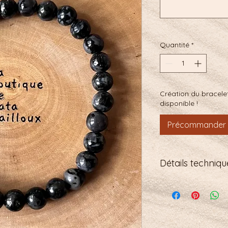
Quantité
*
Création du bracelet
disponible !
Précommander
Détails technique
Bracelet élastiqué
taille de poignet :