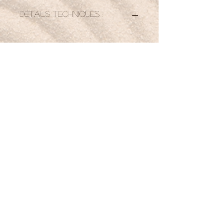
Détails techniques :
taille des pierres : +/- 25 mm
vendu à la pièce
Petit mot pour la route :
Je rayonne simplement, sans forcer, comme
une pierre au soleil.
Boutique
Nouveautés
Minéraux
Bijoux
Cartes-cadeaux