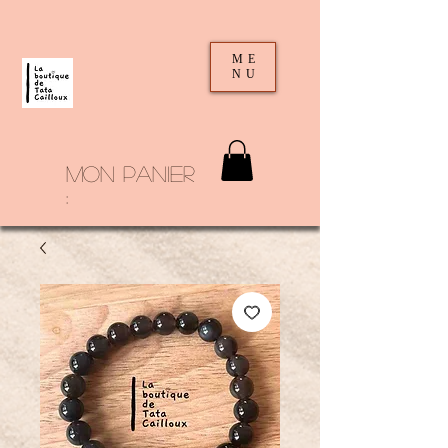
ME
NU
mon panier
: