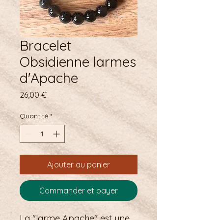
Bracelet
Obsidienne larmes
d'Apache
Prix
26,00 €
Quantité
*
Ajouter au panier
Commander et payer
La "larme Apache" est une