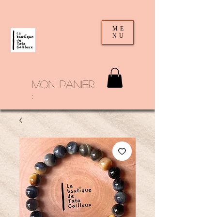
ME
NU
mon panier
: