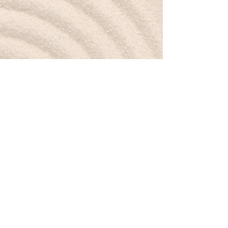
Petit mot pour la route :
Comme l’améthyste, je choisis la paix
intérieure.
Boutique
Nouveautés
Minéraux
Bijoux
Cartes-cadeaux
À propos
Mon histoire
Valeurs & sourcing
Contact
Légal & aide