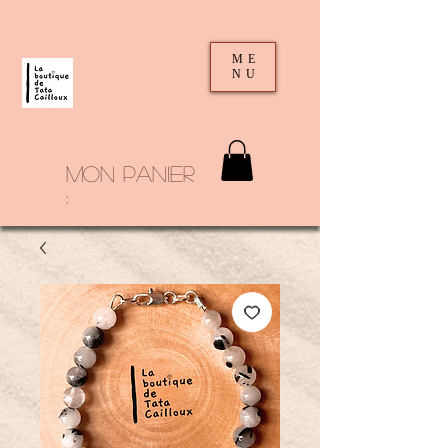
ME
NU
mon panier
: