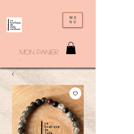
ME
NU
mon panier
: