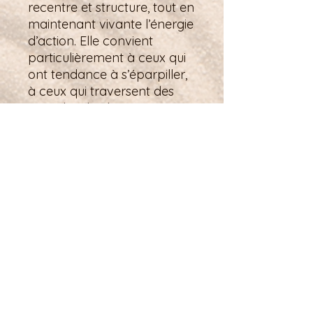
recentre et structure, tout en
maintenant vivante l’énergie
d’action. Elle convient
particulièrement à ceux qui
ont tendance à s’éparpiller,
à ceux qui traversent des
périodes de chaos, ou à
ceux qui cherchent à
redonner du sens à leur
parcours.
Détails techniques :
Bracelet élastiqué
18cm soit 30 perles de 6mm