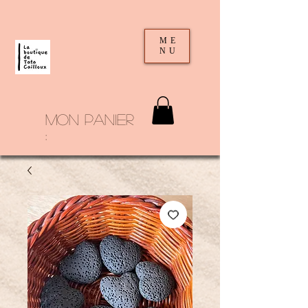
ME
NU
mon panier
: