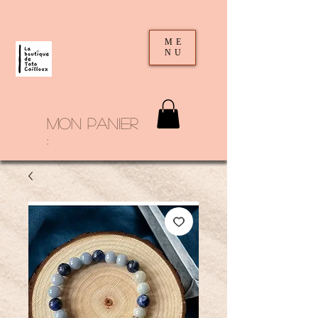
ME
NU
mon panier
: