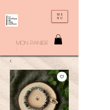
ME
NU
mon panier
: