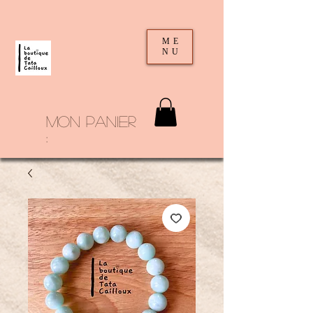
ME
NU
mon panier
: