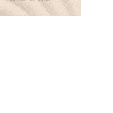
Bracelet élastiqué
10 mm
17, 5 mm soit 18 perles
Petit mot pour la route :
Je transforme mes doutes en force, comme la
citrine transforme la lumière.
Boutique
Nouveautés
Minéraux
Bijoux
Cartes-cadeaux
À propos