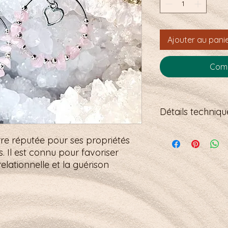
Ajouter au pani
Comm
Détails technique
Longueur Totale : E
rre réputée pour ses propriétés
Fermoir : Crochets s
s. Il est connu pour favoriser
Couleur : bleu
relationnelle et la guérison