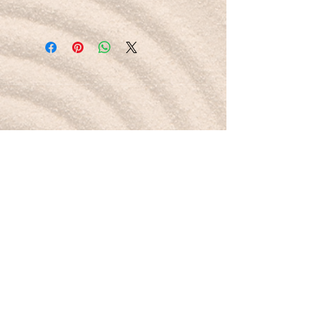
Donut de 30 mm
Petit mot pour la route :
Je me sens protégée et stable, portée par la
tourmaline noire.
Boutique
Nouveautés
Minéraux
Bijoux
Cartes-cadeaux
À propos