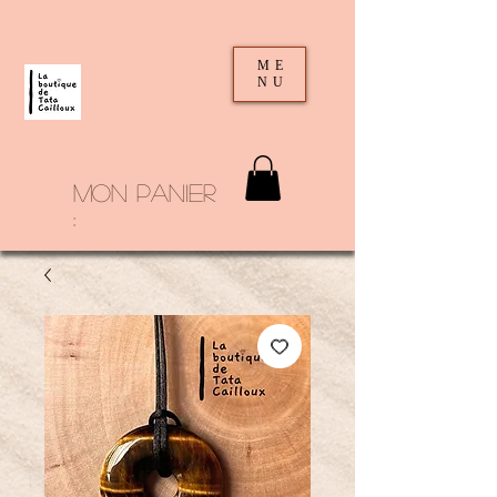
ME
NU
mon panier
: