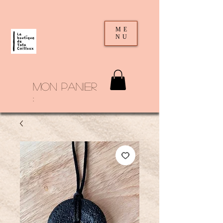
ME
NU
mon panier
: