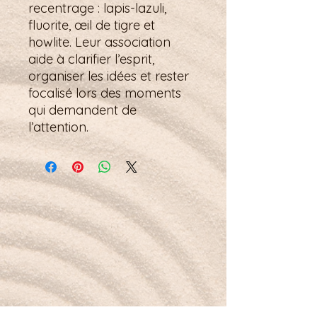
recentrage : lapis-lazuli,
fluorite, œil de tigre et
howlite. Leur association
aide à clarifier l’esprit,
organiser les idées et rester
focalisé lors des moments
qui demandent de
l’attention.
Petit mot pour la route :
Je m’ouvre à la gratitude, guidée par l’énergie
du quartz fumé.