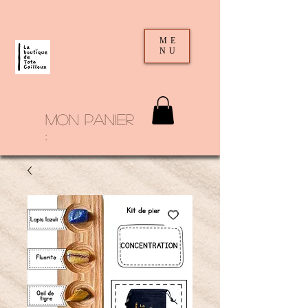
ME
NU
mon panier
: