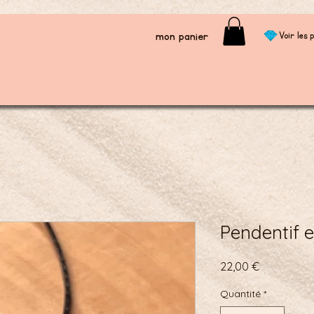
mon panier
Voir les p
Pendentif e
Prix
22,00 €
Quantité
*