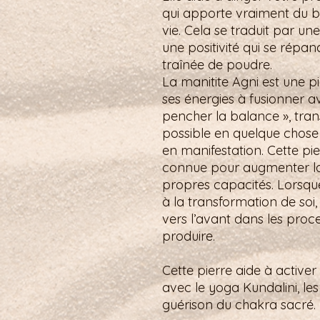
qui apporte vraiment du bo
vie. Cela se traduit par un
une positivité qui se rép
traînée de poudre.
La manitite Agni est une pie
ses énergies à fusionner av
pencher la balance », tra
possible en quelque chose 
en manifestation. Cette pi
connue pour augmenter la
propres capacités. Lorsque l’
à la transformation de soi
vers l’avant dans les proce
produire.
Cette pierre aide à activer 
avec le yoga Kundalini, les
guérison du chakra sacré.