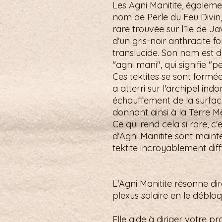
Les Agni Manitite, égalem
nom de Perle du Feu Divin
rare trouvée sur l'île de J
d'un gris-noir anthracite 
translucide. Son nom est d
"agni mani", qui signifie "pe
Ces tektites se sont formé
a atterri sur l'archipel ind
échauffement de la surface 
donnant ainsi à la Terre 
Ce qui rend cela si rare, c
d'Agni Manitite sont mainte
tektite incroyablement diffi
L'Agni Manitite résonne d
plexus solaire en le débloqu
Elle aide à diriger votre p