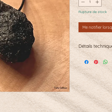
Rupture de stock
Me notifier lors
Détails technique
taille : 16x25 mm
origine : Indonésie