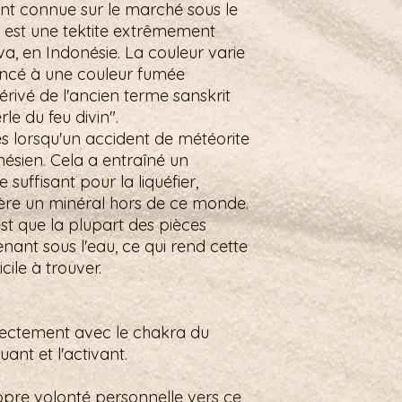
ent connue sur le marché sous le
, est une tektite extrêmement
ava, en Indonésie. La couleur varie
foncé à une couleur fumée
érivé de l'ancien terme sanskrit
rle du feu divin".
es lorsqu'un accident de météorite
onésien. Cela a entraîné un
suffisant pour la liquéfier,
Mère un minéral hors de ce monde.
'est que la plupart des pièces
nant sous l'eau, ce qui rend cette
cile à trouver.
irectement avec le chakra du
ant et l'activant.
ropre volonté personnelle vers ce