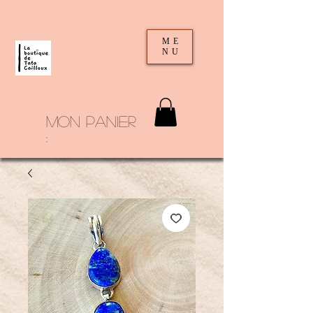
ME
NU
mon panier
: