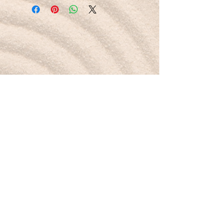
Petit mot pour la route :
Je me libère du stress, légère comme la
fluorite.
Boutique
Nouveautés
Minéraux
Bijoux
Cartes-cadeaux
À propos
Mon histoire
Valeurs & sourcing