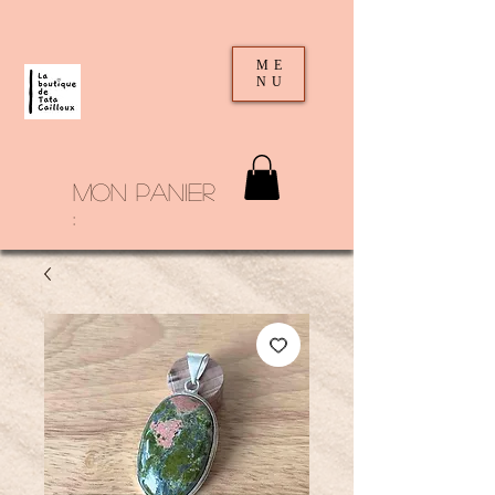
ME
NU
mon panier
: