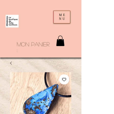
ME
NU
mon panier
: