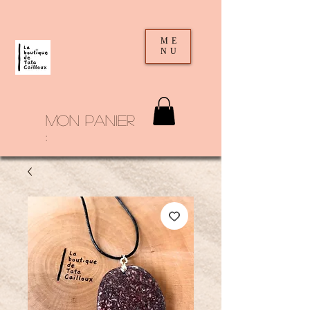
ME
NU
mon panier
: