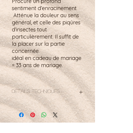
Procure un profond
sentiment d’enracinement
Atténue la douleur au sens
général, et celle des piqûres
d’insectes tout
particulièrement. Il suffit de
la placer sur la partie
concernée.
idéal en cadeau de mariage
= 33 ans de mariage.
Détails techniques :
La bélière est en argent 925
Origine de la pierre : Egypte
Taille : 37 x 33 mm