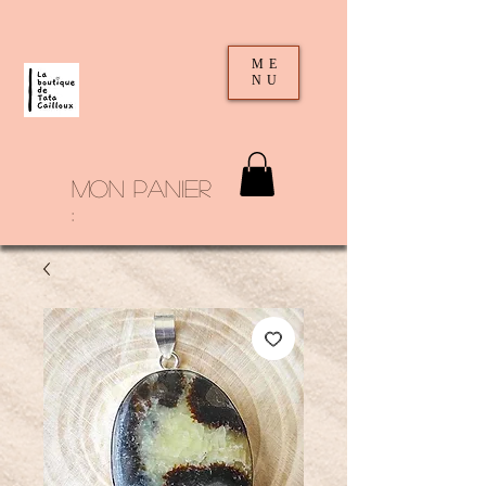
ME
NU
mon panier
: