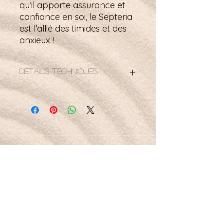
qu’il apporte assurance et
confiance en soi, le Septeria
est l’allié des timides et des
anxieux !
Détails techniques :
Taille 52mm x 28mm
Petit mot pour la route :
Je laisse ma lumière rayonner, claire comme le
cristal de roche.