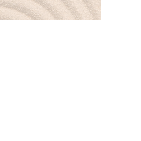
Petit mot pour la route :
Je laisse aller ce qui ne me sert plus, à l’image
de l’obsidienne.
Boutique
Nouveautés
Minéraux
Bijoux
Cartes-cadeaux
À propos
Mon histoire
Valeurs & sourcing
Contact
Légal & aide
CGV
Mentions légales
Politique de confidentialité