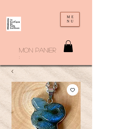
ME
NU
mon panier
: