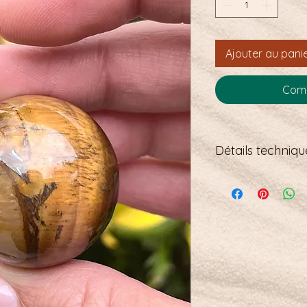
Ajouter au pani
Comm
Détails technique
Diamètre de la sph