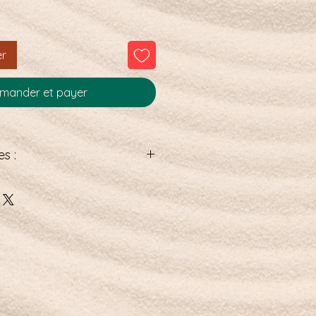
er
ander et payer
s :
ère : 30 mm