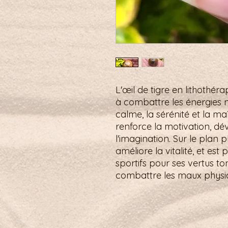
L'œil de tigre en lithothér
à combattre les énergies né
calme, la sérénité et la maît
renforce la motivation, dév
l'imagination. Sur le plan p
améliore la vitalité, et es
sportifs pour ses vertus t
combattre les maux physi
Petit mot pour la route :
Je cultive la clarté, inspirée par la sél