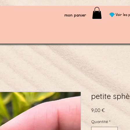
mon panier
Voir les p
petite sphèr
Prix
9,00 €
Quantité
*