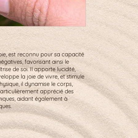
apie, est reconnu pour sa capacité
gatives, favorisant ainsi le
rise de soi. Il apporte lucidité,
eloppe la joie de vivre, et stimule
hysique, il dynamise le corps,
t particulièrement apprécié des
oniques, aidant également à
ques.
énite.