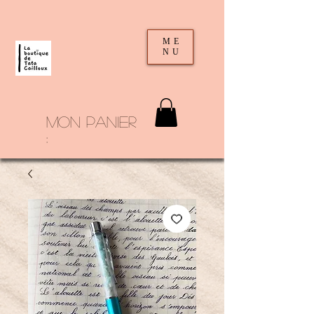
ME
NU
mon panier
: