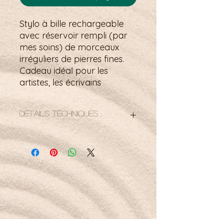
Stylo à bille rechargeable
avec réservoir rempli (par
mes soins) de morceaux
irréguliers de pierres fines.
Cadeau idéal pour les
artistes, les écrivains
Détails techniques :
Couleur de l'encre : noir.
Purification : Du fait de la structure
du stylo autour, l'eau serait inutile
dans ce cas. Préférez une méthode
indirecte telle que les vibrations
sonores, la fumigation (sauge,
benjoin, palo santo...)
Petit mot pour la route :